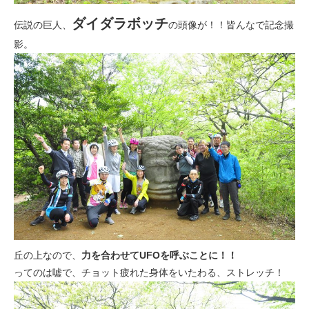
ダイダラボッチ
伝説の巨人、
の頭像が！！皆んなで記念撮
影。
丘の上なので、
力を合わせてUFOを呼ぶことに！！
ってのは嘘で、チョット疲れた身体をいたわる、ストレッチ！