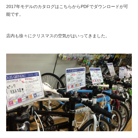
2017年モデルのカタログは
こちら
からPDFでダウンロードが可
能です。
法人様
店内も徐々にクリスマスの空気がはいってきました。
法人様向け割引
その他
お問い合わせ
会社概要
個人情報保護