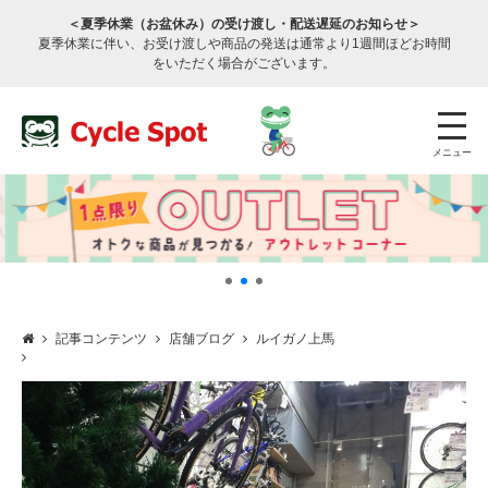
＜夏季休業（お盆休み）の受け渡し・配送遅延のお知らせ＞
夏季休業に伴い、お受け渡しや商品の発送は通常より1週間ほどお時間
をいただく場合がございます。
メニュー
記事コンテンツ
店舗ブログ
ルイガノ上馬
店舗検索
公式通販
ログイン
サービスのご案内