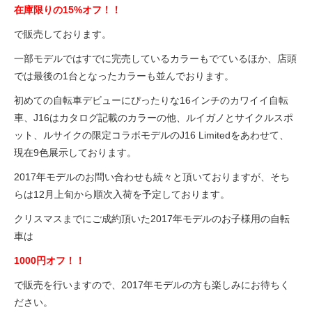
eVita
在庫限りの15%オフ！！
で販売しております。
コンテンツ
一部モデルではすでに完売しているカラーもでているほか、店頭
では最後の1台となったカラーも並んでおります。
店舗ブログ
初めての自転車デビューにぴったりな16インチのカワイイ自転
車、J16はカタログ記載のカラーの他、ルイガノとサイクルスポ
ット、ルサイクの限定コラボモデルのJ16 Limitedをあわせて、
イベント
現在9色展示しております。
2017年モデルのお問い合わせも続々と頂いておりますが、そち
特集
らは12月上旬から順次入荷を予定しております。
クリスマスまでにご成約頂いた2017年モデルのお子様用の自転
メディア
車は
1000円オフ！！
求人情報
で販売を行いますので、2017年モデルの方も楽しみにお待ちく
ださい。
募集中の求人情報