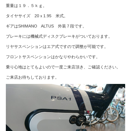
重量は１９．５ｋｇ。
タイヤサイズ 20ｘ1.95 米式。
法人様
ギアはSHIMANO ALTUS 外装７段です。
法人様向け割引
ブレーキには機械式ディスクブレーキがついております。
リヤサスペンションはエア式ですので調整が可能です。
その他
フロントサスペンションはかなりやわらかいです。
乗り心地はとてもよいので一度ご来店頂き、ご確認ください。
お問い合わせ
ご来店お待ちしております。
会社概要
個人情報保護