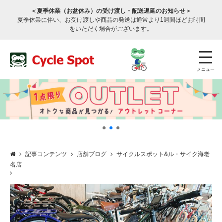
＜夏季休業（お盆休み）の受け渡し・配送遅延のお知らせ＞
夏季休業に伴い、お受け渡しや商品の発送は通常より1週間ほどお時間
をいただく場合がございます。
メニュー
記事コンテンツ
店舗ブログ
サイクルスポット&ル・サイク海老
名店
店舗検索
公式通販
ログイン
サービスのご案内