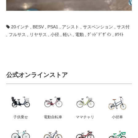
20インチ
,
BESV
,
PSA1
,
アシスト
,
サスペンション
,
サス付
,
フルサス
,
リヤサス
,
小径
,
軽い
,
電動
,
ｸﾞｯﾄﾞﾃﾞｻﾞｲﾝ
,
ﾎﾜｲﾄ
公式オンラインストア
子供乗せ
電動自転車
ママチャリ
小径車