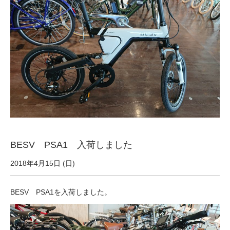
サービス全般
修理・メンテナンス工賃
盗難保証
SpotMateログイン
オリジナル自転車
BESV PSA1 入荷しました
2018年4月15日 (日)
PB全車種カタログ
BESV PSA1を入荷しました。
Norwayシリーズ