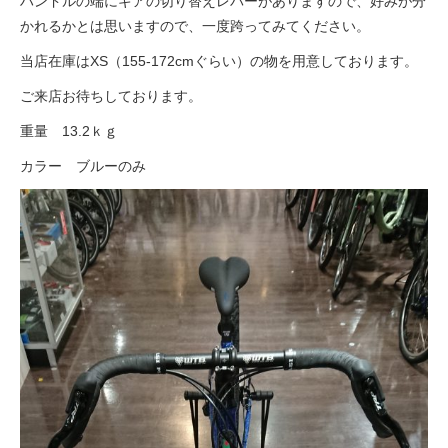
ハンドルの端にギアの切り替えレバーがありますので、好みが分
かれるかとは思いますので、一度跨ってみてください。
法人様
当店在庫はXS（155-172cmぐらい）の物を用意しております。
ご来店お待ちしております。
法人様向け割引
重量 13.2ｋｇ
カラー ブルーのみ
その他
お問い合わせ
会社概要
個人情報保護