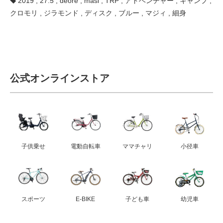
2019
,
27.5
,
deore
,
masi
,
TRP
,
アドベンチャー
,
キャンプ
,
クロモリ
,
ジラモンド
,
ディスク
,
ブルー
,
マジィ
,
細身
公式オンラインストア
子供乗せ
電動自転車
ママチャリ
小径車
スポーツ
E-BIKE
子ども車
幼児車