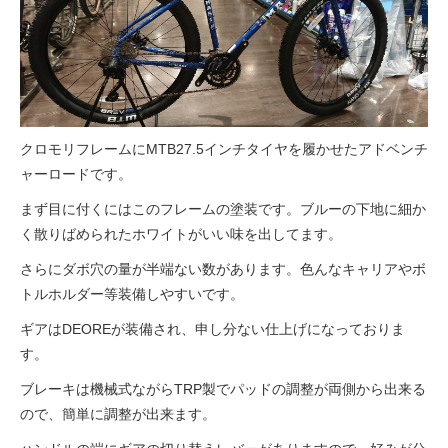
eVita
コンテンツ
店舗ブログ
クロモリフレームにMTB27.5インチタイヤを履かせたアドベンチ
ャーロードです。
イベント
まず目に付くにはこのフレームの塗装です。ブルーの下地に細か
く散りばめられたホワイトがいい味を出してます。
特集
さらにダボ穴の量が半端ない数があります。色んなキャリアやボ
トルホルダー等装備しやすいです。
メディア
ギアはDEOREが装備され、申し分ない仕上げになっておりま
す。
求人情報
ブレーキは機械式ながらTRP製でパッドの調整が両側から出来る
ので、簡単に調整が出来ます。
募集中の求人情報