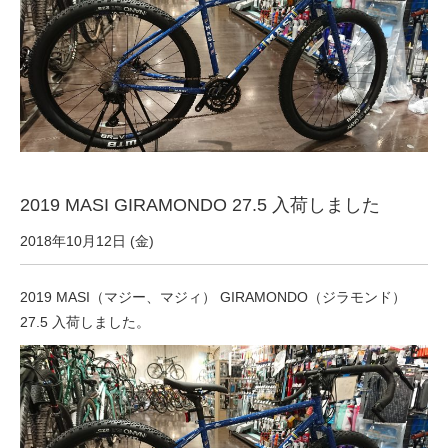
サービス全般
修理・メンテナンス工賃
盗難保証
2019 MASI GIRAMONDO 27.5 入荷しました
SpotMateログイン
2018年10月12日 (金)
オリジナル自転車
2019 MASI（マジー、マジィ） GIRAMONDO（ジラモンド）
27.5 入荷しました。
PB全車種カタログ
Norwayシリーズ