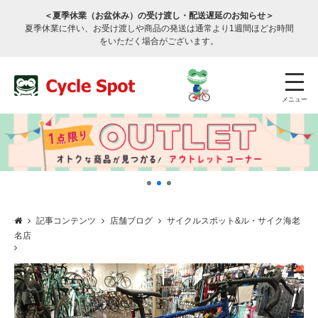
＜夏季休業（お盆休み）の受け渡し・配送遅延のお知らせ＞
夏季休業に伴い、お受け渡しや商品の発送は通常より1週間ほどお時間
をいただく場合がございます。
メニュー
記事コンテンツ
店舗ブログ
サイクルスポット&ル・サイク海老
名店
店舗検索
公式通販
ログイン
サービスのご案内