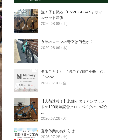
泣く子も黙る「ENVE SES4.5」ホイー
ルセット着弾
2026.08.08 (土)
今年のローマの青空は何色か？
2026.08.06 (木)
走ることより、”過ごす時間”を楽しむ。
「Norw ...
2026.07.31 (金)
【入荷速報！】老舗イタリアンブラン
ドの100周年記念クロスバイクのご紹介
...
2026.07.28 (火)
夏季休業のお知らせ
2026.07.28 (火)