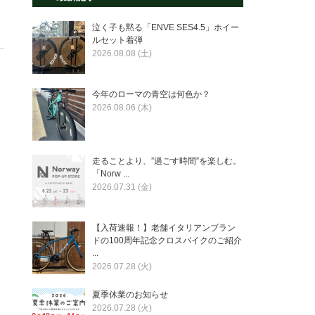
泣く子も黙る「ENVE SES4.5」ホイー
ルセット着弾
2026.08.08 (土)
今年のローマの青空は何色か？
2026.08.06 (木)
走ることより、”過ごす時間”を楽しむ。
「Norw ...
2026.07.31 (金)
【入荷速報！】老舗イタリアンブラン
ドの100周年記念クロスバイクのご紹介
...
2026.07.28 (火)
夏季休業のお知らせ
2026.07.28 (火)