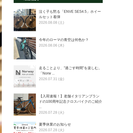
泣く子も黙る「ENVE SES4.5」ホイー
ルセット着弾
2026.08.08 (土)
今年のローマの青空は何色か？
2026.08.06 (木)
走ることより、”過ごす時間”を楽しむ。
「Norw ...
2026.07.31 (金)
【入荷速報！】老舗イタリアンブラン
ドの100周年記念クロスバイクのご紹介
...
2026.07.28 (火)
夏季休業のお知らせ
2026.07.28 (火)