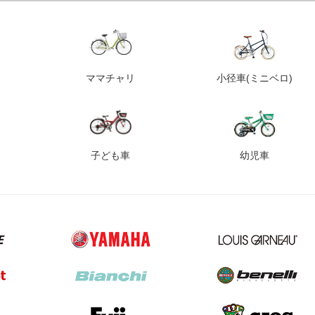
ママチャリ
小径車
(ミニベロ)
子ども車
幼児車