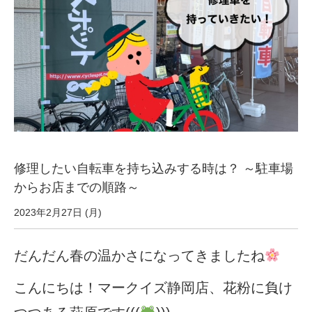
サービス全般
修理・メンテナンス工賃
盗難保証
SpotMateログイン
修理したい自転車を持ち込みする時は？ ～駐車場
オリジナル自転車
からお店までの順路～
2023年2月27日 (月)
PB全車種カタログ
だんだん春の温かさになってきましたね
Norwayシリーズ
こんにちは！マークイズ静岡店、花粉に負け