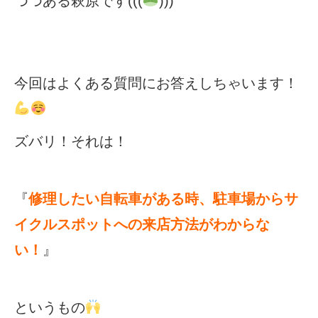
つつある萩原です
(((
)))
eVita
コンテンツ
今回はよくある質問にお答えしちゃいます！
店舗ブログ
イベント
ズバリ！それは！
特集
『
修理したい自転車がある時、駐車場からサ
イクルスポットへの来店方法がわからな
メディア
い！
』
求人情報
というもの
募集中の求人情報