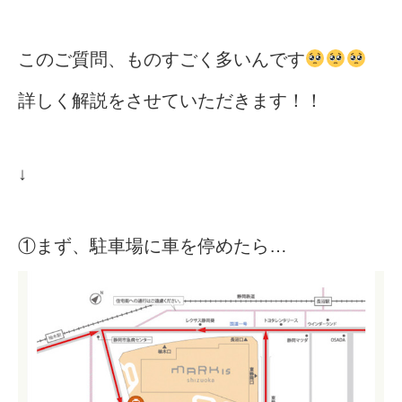
法人様
このご質問、ものすごく多いんです
詳しく解説をさせていただきます！！
法人様向け割引
その他
↓
お問い合わせ
①まず、駐車場に車を停めたら
…
会社概要
個人情報保護