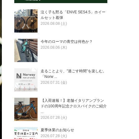
泣く子も黙る「ENVE SES4.5」ホイー
ルセット着弾
2026.08.08 (土)
今年のローマの青空は何色か？
2026.08.06 (木)
走ることより、”過ごす時間”を楽しむ。
「Norw ...
2026.07.31 (金)
【入荷速報！】老舗イタリアンブラン
ドの100周年記念クロスバイクのご紹介
...
2026.07.28 (火)
夏季休業のお知らせ
2026.07.28 (火)