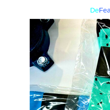
De
Fea