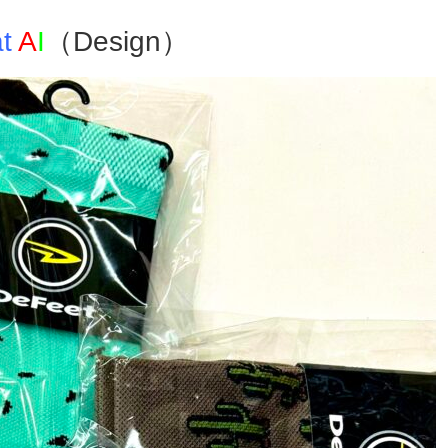
t
A
I
（Design）