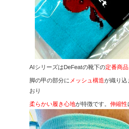
AIシリーズはDeFeatの靴下の
定番商品
脚の甲の部分に
メッシュ構造
が織り込
おり
柔らかい履き心地
が特徴です。
伸縮性