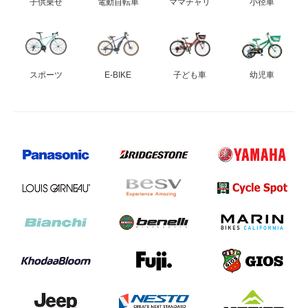
子供乗せ
電動自転車
ママチャリ
小径車
スポーツ
E-BIKE
子ども車
幼児車