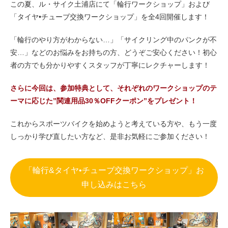
この夏、ル・サイク土浦店にて「輪行ワークショップ」および
eVita
「タイヤ•チューブ交換ワークショップ」を全4回開催します！
コンテンツ
「輪行のやり方がわからない…」「サイクリング中のパンクが不
安…」などのお悩みをお持ちの方、どうぞご安心ください！初心
店舗ブログ
者の方でも分かりやすくスタッフが丁寧にレクチャーします！
さらに今回は、参加特典として、それぞれのワークショップのテ
イベント
ーマに応じた”関連用品30％OFFクーポン”をプレゼント！
これからスポーツバイクを始めようと考えている方や、もう一度
特集
しっかり学び直したい方など、是非お気軽にご参加ください！
メディア
「輪行&タイヤ•チューブ交換ワークショップ」お
申し込みはこちら
求人情報
募集中の求人情報