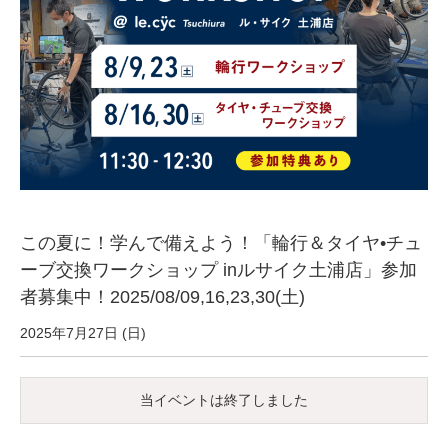
サービス全般
修理・メンテナンス工賃
盗難保証
SpotMateログイン
この夏に！学んで備えよう！「輪行＆タイヤ•チュ
オリジナル自転車
ーブ交換ワークショップ inルサイク土浦店」参加
者募集中！2025/08/09,16,23,30(土)
PB全車種カタログ
2025年7月27日 (日)
Norwayシリーズ
当イベントは終了しました