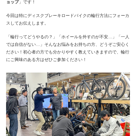
ョップ
」です！
eVita
今回は特にディスクブレーキロードバイクの輪行方法にフォーカ
コンテンツ
スしてお伝えします。
「輪行ってどうやるの？」「ホイールを外すのが不安…」「一人
店舗ブログ
では自信がない…」そんなお悩みをお持ちの方、どうぞご安心く
ださい！初心者の方でも分かりやすく教えていきますので、輪行
イベント
にご興味のある方はぜひご参加ください！
特集
メディア
求人情報
募集中の求人情報