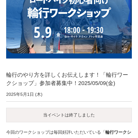
サービス全般
修理・メンテナンス工賃
盗難保証
SpotMateログイン
輪行のやり方を詳しくお伝えします！「輪行ワー
オリジナル自転車
クショップ」参加者募集中！2025/05/09(金)
2025年5月1日 (木)
PB全車種カタログ
当イベントは終了しました
Norwayシリーズ
今回のワークショップは毎回好評いただいている「
輪行ワークシ