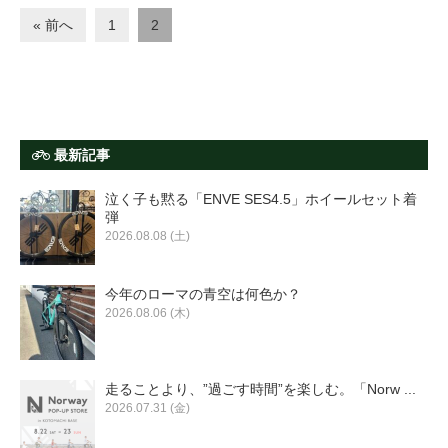
« 前へ
1
2
法人様
法人様向け割引
最新記事
その他
泣く子も黙る「ENVE SES4.5」ホイールセット着
弾
お問い合わせ
2026.08.08 (土)
今年のローマの青空は何色か？
会社概要
2026.08.06 (木)
個人情報保護
走ることより、”過ごす時間”を楽しむ。「Norw ...
2026.07.31 (金)