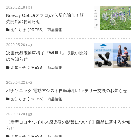
サービス全般
2020.12.18 (金)
Norway OSLO(オスロ)から新色追加！販
売開始のお知らせ
修理・メンテナンス工賃
お知らせ【PRESS】
,
商品情報
盗難保証
2020.05.26 (火)
次世代型電動車椅子『WHILL』取扱い開始
のお知らせ
SpotMateログイン
お知らせ【PRESS】
,
商品情報
オリジナル自転車
2020.04.22 (水)
パナソニック 電動アシスト自転車用バッテリー交換のお知らせ
PB全車種カタログ
お知らせ【PRESS】
,
商品情報
2020.03.20 (金)
Norwayシリーズ
【新型コロナウイルス感染症の影響について】商品に関するお知
らせ
お知らせ【PRESS】
,
商品情報