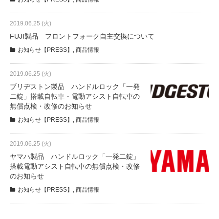
eVita
2019.06.25 (火)
コンテンツ
FUJI製品 フロントフォーク自主交換について
お知らせ【PRESS】
,
商品情報
店舗ブログ
2019.06.25 (火)
ブリヂストン製品 ハンドルロック「一発
イベント
二錠」搭載自転車・電動アシスト自転車の
無償点検・改修のお知らせ
お知らせ【PRESS】
,
商品情報
特集
2019.06.25 (火)
ヤマハ製品 ハンドルロック「一発二錠」
メディア
搭載電動アシスト自転車の無償点検・改修
のお知らせ
求人情報
お知らせ【PRESS】
,
商品情報
募集中の求人情報