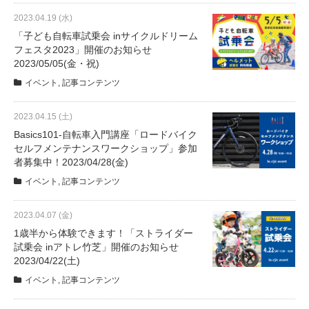
2023.04.19 (水)
「子ども自転車試乗会 inサイクルドリーム
法人様
フェスタ2023」開催のお知らせ
2023/05/05(金・祝)
法人様向け割引
イベント
,
記事コンテンツ
2023.04.15 (土)
その他
Basics101-自転車入門講座「ロードバイク
セルフメンテナンスワークショップ」参加
お問い合わせ
者募集中！2023/04/28(金)
イベント
,
記事コンテンツ
会社概要
2023.04.07 (金)
1歳半から体験できます！「ストライダー
試乗会 inアトレ竹芝」開催のお知らせ
個人情報保護
2023/04/22(土)
イベント
,
記事コンテンツ