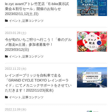
le.cyc avantアトレ竹芝店「E-bike展示試
乗会＆割引セール」開催のお知らせ
2023/02/11,12(土,日)
イベント
,
記事コンテンツ
2023.01.28 (土)
今が旬のいちご狩りへ行こう！「春のグル
メ散走in土浦」参加者募集中！
2023/03/12(日)
イベント
,
記事コンテンツ
2022.11.22 (火)
レインボーブリッジを自転車で走る
「GRAND CYCLE TOKYO レインボーラ
イド」にてメカニックサポートをさせてい
ただきます！2022/11/23(祝水)
イベント
,
記事コンテンツ
2022.11.09 (水)