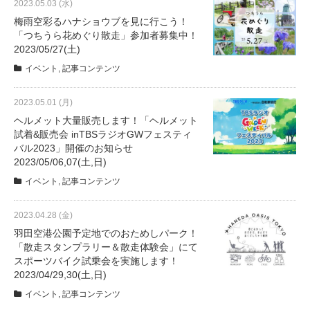
2023.05.03 (水)
eVita
梅雨空彩るハナショウブを見に行こう！
「つちうら花めぐり散走」参加者募集中！
コンテンツ
2023/05/27(土)
イベント
,
記事コンテンツ
店舗ブログ
2023.05.01 (月)
ヘルメット大量販売します！「ヘルメット
試着&販売会 inTBSラジオGWフェスティ
イベント
バル2023」開催のお知らせ
2023/05/06,07(土,日)
特集
イベント
,
記事コンテンツ
2023.04.28 (金)
メディア
羽田空港公園予定地でのおためしパーク！
「散走スタンプラリー＆散走体験会」にて
スポーツバイク試乗会を実施します！
求人情報
2023/04/29,30(土,日)
イベント
,
記事コンテンツ
募集中の求人情報