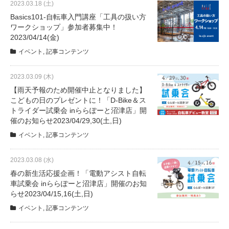
2023.03.18 (土)
Basics101-自転車入門講座「工具の扱い方
ワークショップ」参加者募集中！
2023/04/14(金)
イベント
,
記事コンテンツ
2023.03.09 (木)
【雨天予報のため開催中止となりました】
こどもの日のプレゼントに！「D-Bike＆ス
トライダー試乗会 inららぽーと沼津店」開
催のお知らせ2023/04/29,30(土,日)
イベント
,
記事コンテンツ
2023.03.08 (水)
春の新生活応援企画！「電動アシスト自転
車試乗会 inららぽーと沼津店」開催のお知
らせ2023/04/15,16(土,日)
イベント
,
記事コンテンツ