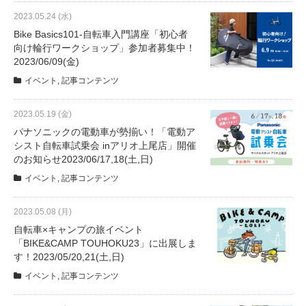
サービス全般
2023.05.24 (水)
Bike Basics101-自転車入門講座「初心者
向け輪行ワークショップ」参加者募集中！
修理・メンテナンス工賃
2023/06/09(金)
イベント
,
記事コンテンツ
盗難保証
2023.05.19 (金)
パナソニックの電動車が勢揃い！「電動ア
SpotMateログイン
シスト自転車試乗会 inアリオ上尾店」開催
のお知らせ2023/06/17,18(土,日)
イベント
,
記事コンテンツ
オリジナル自転車
2023.05.08 (月)
PB全車種カタログ
自転車×キャンプの旅イベント
「BIKE&CAMP TOUHOKU23」に出展しま
す！2023/05/20,21(土,日)
Norwayシリーズ
イベント
,
記事コンテンツ