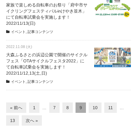
家族で楽しめる自転車のお祭り「府中市サ
イクリングフェスティバルinけやき並木」
にて自転車試乗会を実施します！
2022/11/13(日)
イベント
,
記事コンテンツ
2022.11.08 (火)
大森ふるさとの浜辺公園で開催のサイクル
フェス「OTAサイクルフェスタ2022」に
て自転車試乗会を実施します！
2022/11/12,13(土,日)
イベント
,
記事コンテンツ
« 前へ
1
…
7
8
9
10
11
…
13
次へ »