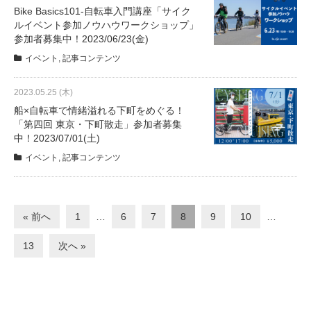
Bike Basics101-自転車入門講座「サイク
ルイベント参加ノウハウワークショップ」
参加者募集中！2023/06/23(金)
イベント
,
記事コンテンツ
2023.05.25 (木)
船×自転車で情緒溢れる下町をめぐる！
「第四回 東京・下町散走」参加者募集
中！2023/07/01(土)
イベント
,
記事コンテンツ
« 前へ
1
…
6
7
8
9
10
…
13
次へ »