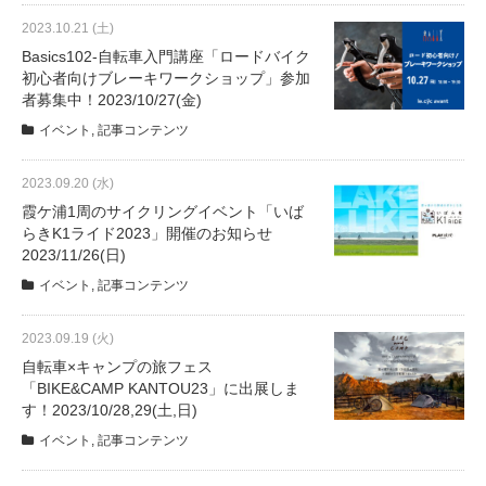
2023.10.21 (土)
Basics102-自転車入門講座「ロードバイク
法人様
初心者向けブレーキワークショップ」参加
者募集中！2023/10/27(金)
法人様向け割引
イベント
,
記事コンテンツ
2023.09.20 (水)
その他
霞ケ浦1周のサイクリングイベント「いば
らきK1ライド2023」開催のお知らせ
お問い合わせ
2023/11/26(日)
イベント
,
記事コンテンツ
会社概要
2023.09.19 (火)
自転車×キャンプの旅フェス
「BIKE&CAMP KANTOU23」に出展しま
個人情報保護
す！2023/10/28,29(土,日)
イベント
,
記事コンテンツ