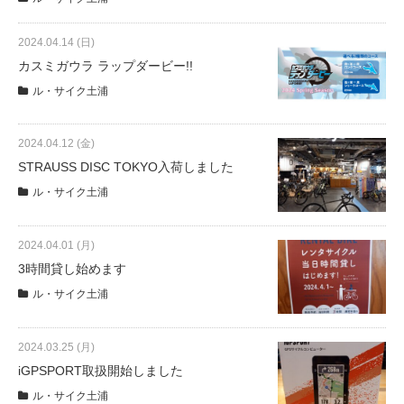
eVita
2024.04.14 (日)
コンテンツ
カスミガウラ ラップダービー!!
ル・サイク土浦
店舗ブログ
2024.04.12 (金)
STRAUSS DISC TOKYO入荷しました
イベント
ル・サイク土浦
特集
2024.04.01 (月)
3時間貸し始めます
ル・サイク土浦
メディア
2024.03.25 (月)
求人情報
iGPSPORT取扱開始しました
ル・サイク土浦
募集中の求人情報