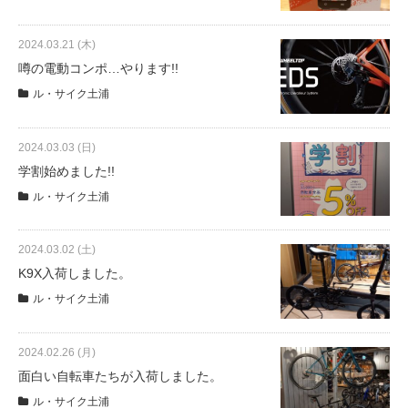
2024.03.21 (木)
法人様
噂の電動コンポ…やります!!
ル・サイク土浦
法人様向け割引
2024.03.03 (日)
その他
学割始めました!!
ル・サイク土浦
お問い合わせ
2024.03.02 (土)
K9X入荷しました。
会社概要
ル・サイク土浦
個人情報保護
2024.02.26 (月)
面白い自転車たちが入荷しました。
ル・サイク土浦