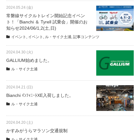
サービス全般
2024.05.24 (金)
常磐線サイクルトレイン開始記念イベン
ト！「Bianchi ＆ Tyrell 試乗会」開催のお
修理・メンテナンス工賃
知らせ2024/06/1,2(土,日)
イベント
,
イベント
,
ル・サイク土浦
,
記事コンテンツ
盗難保証
2024.04.30 (火)
GALLIUM始めました。
SpotMateログイン
ル・サイク土浦
オリジナル自転車
2024.04.21 (日)
Bianchi ｲﾝﾌｨﾆｰﾄXE入荷しました。
PB全車種カタログ
ル・サイク土浦
Norwayシリーズ
2024.04.20 (土)
かすみがうらマラソン交通規制
ル・サイク土浦