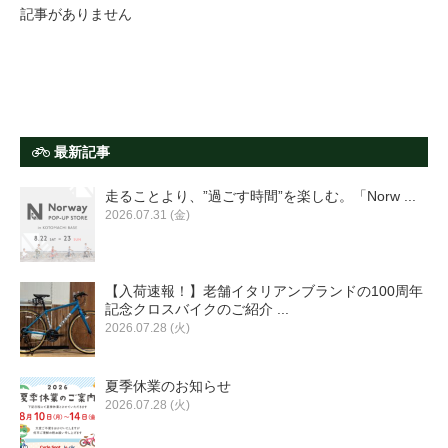
サービス全般
記事がありません
修理・メンテナンス工賃
盗難保証
最新記事
走ることより、”過ごす時間”を楽しむ。「Norw ...
SpotMateログイン
2026.07.31 (金)
オリジナル自転車
【入荷速報！】老舗イタリアンブランドの100周年
記念クロスバイクのご紹介 ...
PB全車種カタログ
2026.07.28 (火)
夏季休業のお知らせ
Norwayシリーズ
2026.07.28 (火)