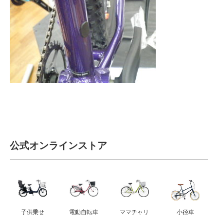
サービス全般
修理・メンテナンス工賃
盗難保証
SpotMateログイン
オリジナル自転車
公式オンラインストア
PB全車種カタログ
Norwayシリーズ
子供乗せ
電動自転車
ママチャリ
小径車