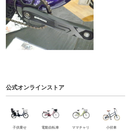
サービス全般
修理・メンテナンス工賃
盗難保証
SpotMateログイン
オリジナル自転車
公式オンラインストア
PB全車種カタログ
Norwayシリーズ
子供乗せ
電動自転車
ママチャリ
小径車