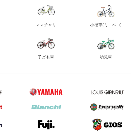
ママチャリ
小径車
(ミニベロ)
子ども車
幼児車