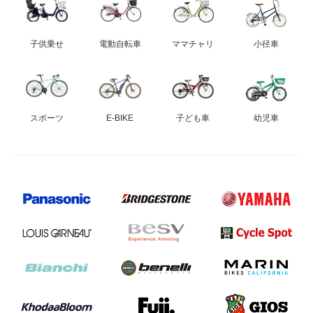
eVita
子供乗せ
電動自転車
ママチャリ
小径車
コンテンツ
店舗ブログ
スポーツ
E-BIKE
子ども車
幼児車
イベント
特集
メディア
求人情報
募集中の求人情報