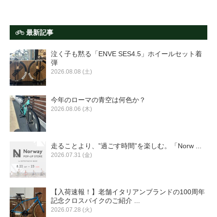
最新記事
泣く子も黙る「ENVE SES4.5」ホイールセット着
弾
2026.08.08 (土)
今年のローマの青空は何色か？
2026.08.06 (木)
走ることより、”過ごす時間”を楽しむ。「Norw ...
2026.07.31 (金)
【入荷速報！】老舗イタリアンブランドの100周年
記念クロスバイクのご紹介 ...
2026.07.28 (火)