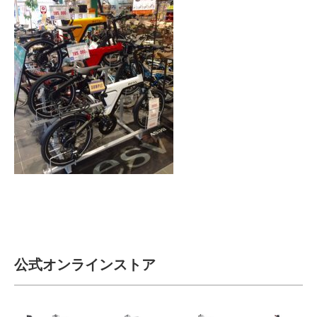
サービス全般
修理・メンテナンス工賃
盗難保証
SpotMateログイン
オリジナル自転車
PB全車種カタログ
公式オンラインストア
Norwayシリーズ