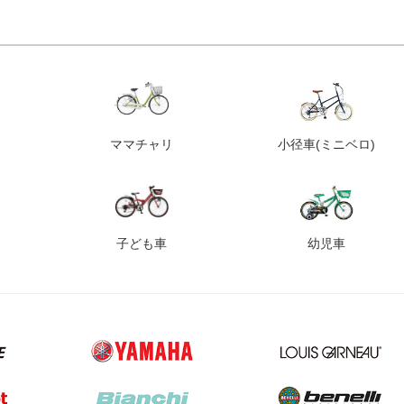
ママチャリ
小径車
(ミニベロ)
子ども車
幼児車