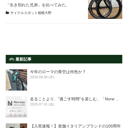
サービス全般
「生き別れた兄弟」を比べてみた。
サイクルスポット相模大野
修理・メンテナンス工賃
盗難保証
SpotMateログイン
最新記事
今年のローマの青空は何色か？
オリジナル自転車
2026.08.06 (木)
PB全車種カタログ
走ることより、”過ごす時間”を楽しむ。「Norw ...
2026.07.31 (金)
Norwayシリーズ
【入荷速報！】老舗イタリアンブランドの100周年