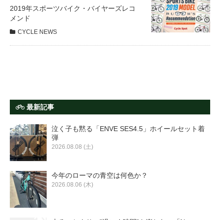
サービス全般
2019年スポーツバイク・バイヤーズレコ
メンド
CYCLE NEWS
修理・メンテナンス工賃
盗難保証
SpotMateログイン
最新記事
泣く子も黙る「ENVE SES4.5」ホイールセット着
オリジナル自転車
弾
2026.08.08 (土)
PB全車種カタログ
今年のローマの青空は何色か？
2026.08.06 (木)
Norwayシリーズ