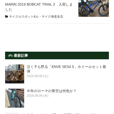
サービス全般
MARIN 2019 BOBCAT TRAIL 3 入荷しま
した
サイクルスポット&ル・サイク海老名店
修理・メンテナンス工賃
盗難保証
SpotMateログイン
最新記事
泣く子も黙る「ENVE SES4.5」ホイールセット着
オリジナル自転車
弾
2026.08.08 (土)
PB全車種カタログ
今年のローマの青空は何色か？
2026.08.06 (木)
Norwayシリーズ