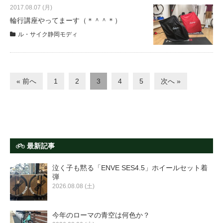
2017.08.07 (月)
輪行講座やってまーす（＊＾＾＊）
ル・サイク静岡モディ
« 前へ
1
2
3
4
5
次へ »
最新記事
泣く子も黙る「ENVE SES4.5」ホイールセット着
弾
2026.08.08 (土)
今年のローマの青空は何色か？