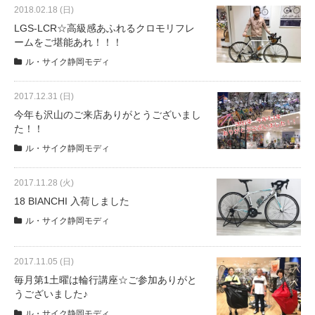
eVita
2018.02.18 (日)
LGS-LCR☆高級感あふれるクロモリフレ
ームをご堪能あれ！！！
コンテンツ
ル・サイク静岡モディ
店舗ブログ
2017.12.31 (日)
今年も沢山のご来店ありがとうございまし
た！！
イベント
ル・サイク静岡モディ
2017.11.28 (火)
特集
18 BIANCHI 入荷しました
ル・サイク静岡モディ
メディア
2017.11.05 (日)
求人情報
毎月第1土曜は輪行講座☆ご参加ありがと
うございました♪
募集中の求人情報
ル・サイク静岡モディ