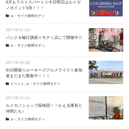
8月もラストスパート☆今日明日はルイガ
ノポイント5倍！！！
ル・サイク静岡モディ
2017.08.22 (火)
パンク＆輪行講座☆モディ店にて開催中☆
ル・サイク静岡モディ
2017.08.18 (金)
9/10開催☆ルーキーズグルメライド☆参加
者まだまだ募集中！！！
イベント
,
ル・サイク静岡モディ
2017.08.12 (土)
ルイガノショップ探検団！！かえる隊長と
仲間たち♪
ル・サイク静岡モディ