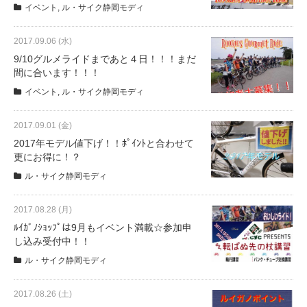
イベント
,
ル・サイク静岡モディ
2017.09.06 (水)
9/10グルメライドまであと４日！！！まだ
間に合います！！！
イベント
,
ル・サイク静岡モディ
2017.09.01 (金)
2017年モデル値下げ！！ﾎﾟｲﾝﾄと合わせて
更にお得に！？
ル・サイク静岡モディ
2017.08.28 (月)
ﾙｲｶﾞﾉｼｮｯﾌﾟは9月もイベント満載☆参加申
し込み受付中！！
ル・サイク静岡モディ
2017.08.26 (土)