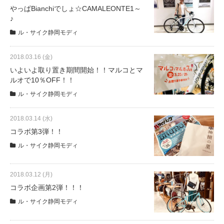
サービス全般
やっぱBianchiでしょ☆CAMALEONTE1～
♪
ル・サイク静岡モディ
修理・メンテナンス工賃
2018.03.16 (金)
盗難保証
いよいよ取り置き期間開始！！マルコとマ
ルオで10％OFF！！
ル・サイク静岡モディ
SpotMateログイン
2018.03.14 (水)
コラボ第3弾！！
オリジナル自転車
ル・サイク静岡モディ
PB全車種カタログ
2018.03.12 (月)
コラボ企画第2弾！！！
Norwayシリーズ
ル・サイク静岡モディ