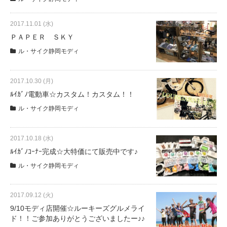
2017.11.01 (水)
法人様
ＰＡＰＥＲ ＳＫＹ
ル・サイク静岡モディ
法人様向け割引
2017.10.30 (月)
その他
ﾙｲｶﾞﾉ電動車☆カスタム！カスタム！！
ル・サイク静岡モディ
お問い合わせ
2017.10.18 (水)
ﾙｲｶﾞﾉｺｰﾅｰ完成☆大特価にて販売中です♪
会社概要
ル・サイク静岡モディ
個人情報保護
2017.09.12 (火)
9/10モディ店開催☆ルーキーズグルメライ
ド！！ご参加ありがとうございましたー♪♪