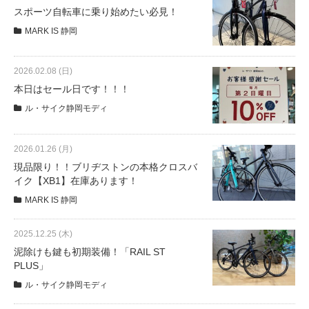
サービス全般
スポーツ自転車に乗り始めたい必見！
MARK IS 静岡
修理・メンテナンス工賃
2026.02.08 (日)
本日はセール日です！！！
盗難保証
ル・サイク静岡モディ
SpotMateログイン
2026.01.26 (月)
現品限り！！ブリヂストンの本格クロスバ
イク【XB1】在庫あります！
オリジナル自転車
MARK IS 静岡
PB全車種カタログ
2025.12.25 (木)
泥除けも鍵も初期装備！「RAIL ST
PLUS」
Norwayシリーズ
ル・サイク静岡モディ