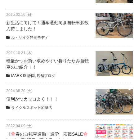
2025.02.16 (日)
法人様
新生活に向けて！通学通勤向き自転車多数
入荷しました！
法人様向け割引
ル・サイク静岡モディ
2024.10.31 (木)
その他
軽量かつお買い求めやすい折りたたみ自転
車のご紹介！！
お問い合わせ
MARK IS 静岡
,
店舗ブログ
2024.08.20 (火)
会社概要
便利かつカッコよく！！！
サイクルスポット沼津店
個人情報保護
2022.04.09 (土)
《
春の自転車通勤・通学 応援SALE