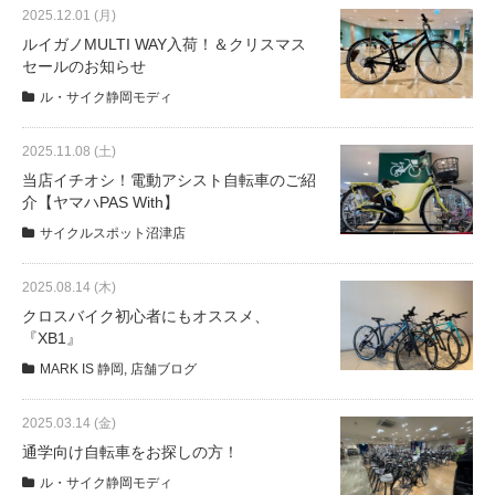
eVita
2025.12.01 (月)
ルイガノMULTI WAY入荷！＆クリスマス
セールのお知らせ
コンテンツ
ル・サイク静岡モディ
店舗ブログ
2025.11.08 (土)
当店イチオシ！電動アシスト自転車のご紹
介【ヤマハPAS With】
イベント
サイクルスポット沼津店
2025.08.14 (木)
特集
クロスバイク初心者にもオススメ、
『XB1』
メディア
MARK IS 静岡
,
店舗ブログ
2025.03.14 (金)
求人情報
通学向け自転車をお探しの方！
ル・サイク静岡モディ
募集中の求人情報