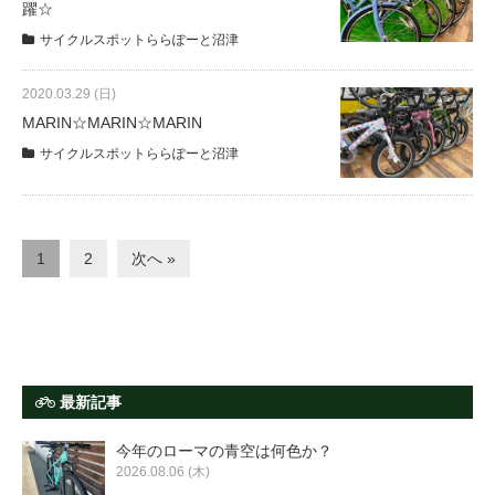
躍☆
サイクルスポットららぽーと沼津
2020.03.29 (日)
MARIN☆MARIN☆MARIN
サイクルスポットららぽーと沼津
1
2
次へ »
最新記事
今年のローマの青空は何色か？
2026.08.06 (木)