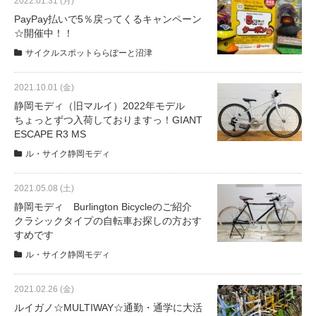
2022.01.31 (月)
PayPay払いで5％戻ってくるキャンペーン
☆開催中！！
サイクルスポットららぽーと沼津
2021.10.01 (金)
静岡モディ（旧マルイ）2022年モデル
ちょっとずつ入荷しておりますっ！GIANT
ESCAPE R3 MS
ル・サイク静岡モディ
2021.05.08 (土)
静岡モディ Burlington Bicycleのご紹介
クラシックタイプの自転車お探しの方おす
すめです
ル・サイク静岡モディ
2021.02.26 (金)
ルイガノ☆MULTIWAY☆通勤・通学に大活