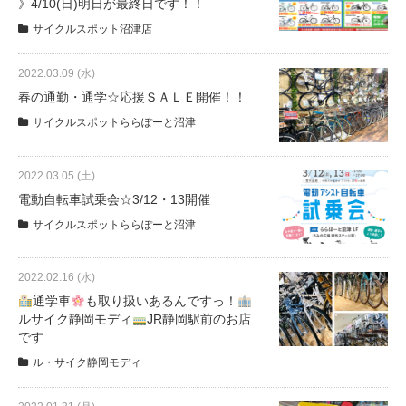
》4/10(日)明日が最終日です！！
サイクルスポット沼津店
2022.03.09 (水)
春の通勤・通学☆応援ＳＡＬＥ開催！！
サイクルスポットららぽーと沼津
2022.03.05 (土)
電動自転車試乗会☆3/12・13開催
サイクルスポットららぽーと沼津
2022.02.16 (水)
通学車
も取り扱いあるんですっ！
ルサイク静岡モディ
JR静岡駅前のお店
です
ル・サイク静岡モディ