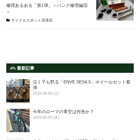
サービス全般
修理あるある「第1弾」～パンク修理編③
～
サイクルスポット沼津店
修理・メンテナンス工賃
盗難保証
SpotMateログイン
最新記事
泣く子も黙る「ENVE SES4.5」ホイールセット着
オリジナル自転車
弾
2026.08.08 (土)
PB全車種カタログ
今年のローマの青空は何色か？
2026.08.06 (木)
Norwayシリーズ