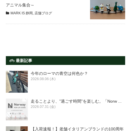
サービス全般
アニマル集合～
MARK IS 静岡
,
店舗ブログ
修理・メンテナンス工賃
盗難保証
SpotMateログイン
最新記事
今年のローマの青空は何色か？
オリジナル自転車
2026.08.06 (木)
PB全車種カタログ
走ることより、”過ごす時間”を楽しむ。「Norw ...
2026.07.31 (金)
Norwayシリーズ
【入荷速報！】老舗イタリアンブランドの100周年