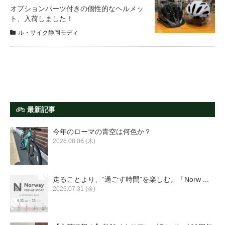
サービス全般
オプションパーツ付きの個性的なヘルメッ
ト、入荷しました！
ル・サイク静岡モディ
修理・メンテナンス工賃
盗難保証
SpotMateログイン
最新記事
今年のローマの青空は何色か？
オリジナル自転車
2026.08.06 (木)
PB全車種カタログ
走ることより、”過ごす時間”を楽しむ。「Norw ...
2026.07.31 (金)
Norwayシリーズ