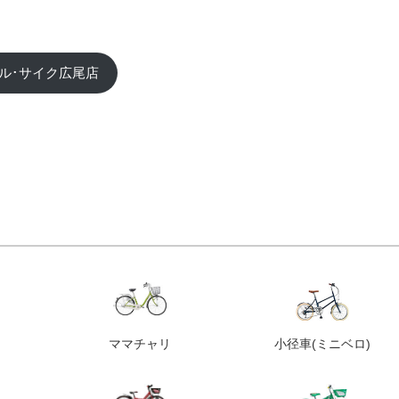
ル･サイク広尾店
ママチャリ
小径車
(ミニベロ)