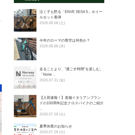
泣く子も黙る「ENVE SES4.5」ホイー
ルセット着弾
2026.08.08 (土)
今年のローマの青空は何色か？
2026.08.06 (木)
走ることより、”過ごす時間”を楽しむ。
「Norw ...
2026.07.31 (金)
【入荷速報！】老舗イタリアンブラン
ドの100周年記念クロスバイクのご紹介
...
2026.07.28 (火)
夏季休業のお知らせ
2026.07.28 (火)