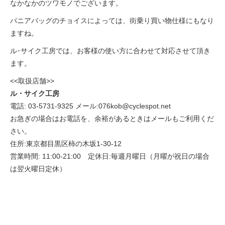
なかなかのツワモノでございます。
eVita
パニアバッグのチョイスによっては、街乗り買い物仕様にもなり
ますね。
コンテンツ
ル･サイク工房では、お客様の使い方に合わせて対応させて頂き
ます。
店舗ブログ
<<取扱店舗>>
ル・サイク工房
イベント
電話: 03-5731-9325 メール:
076kob@cyclespot.net
お急ぎの場合はお電話を、余裕があるときはメールもご利用くだ
さい。
特集
住所:
東京都目黒区柿の木坂1-30-12
営業時間: 11:00-21:00 定休日:毎週月曜日（月曜が祝日の場合
メディア
は翌火曜日定休）
求人情報
募集中の求人情報