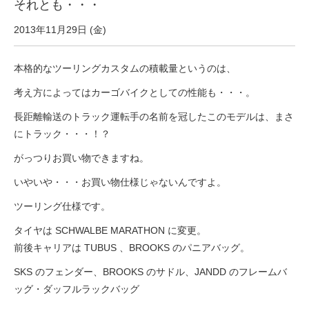
サービス全般
それとも・・・
2013年11月29日 (金)
修理・メンテナンス工賃
本格的なツーリングカスタムの積載量というのは、
考え方によってはカーゴバイクとしての性能も・・・。
盗難保証
長距離輸送のトラック運転手の名前を冠したこのモデルは、まさ
にトラック・・・！？
SpotMateログイン
がっつりお買い物できますね。
いやいや・・・お買い物仕様じゃないんですよ。
オリジナル自転車
ツーリング仕様です。
PB全車種カタログ
タイヤは SCHWALBE MARATHON に変更。
前後キャリアは TUBUS 、BROOKS のパニアバッグ。
Norwayシリーズ
SKS のフェンダー、BROOKS のサドル、JANDD のフレームバ
ッグ・ダッフルラックバッグ