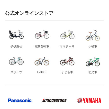
公式オンラインストア
法人様
法人様向け割引
その他
子供乗せ
電動自転車
ママチャリ
小径車
お問い合わせ
スポーツ
E-BIKE
子ども車
幼児車
会社概要
個人情報保護