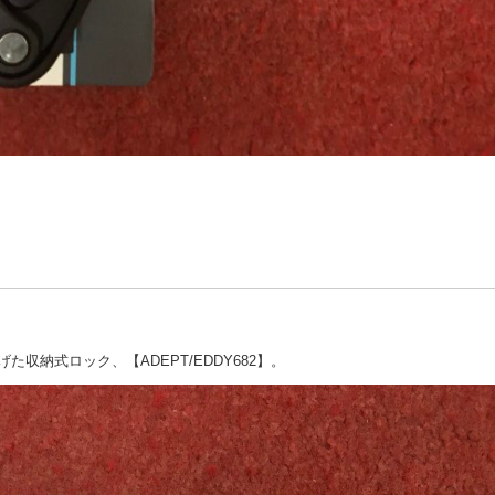
収納式ロック、【ADEPT/EDDY682】。