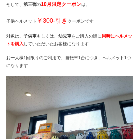
eVita
10月限定クーポン
そして、
第三弾
の
は、
￥300-引き
コンテンツ
子供ヘルメット
クーポンです
対象は、
子供車
もしくは、
幼児車
をご購入の際に
同時にヘルメッ
店舗ブログ
トを購入
していただいたお客様になります
お一人様1回限りのご利用で、自転車1台につき、ヘルメット1つ
イベント
になります
特集
メディア
求人情報
募集中の求人情報