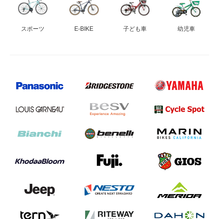
スポーツ
E-BIKE
子ども車
幼児車