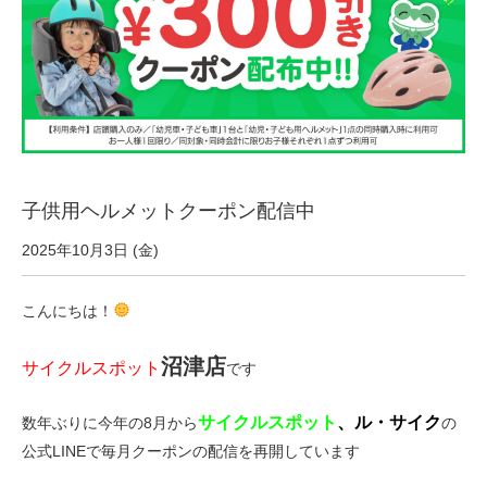
サービス全般
修理・メンテナンス工賃
盗難保証
子供用ヘルメットクーポン配信中
SpotMateログイン
2025年10月3日 (金)
オリジナル自転車
こんにちは！
PB全車種カタログ
沼津店
サイクルスポット
です
サイクルスポット
、ル・サイク
数年ぶりに今年の8月から
の
Norwayシリーズ
公式LINEで毎月クーポンの配信を再開しています