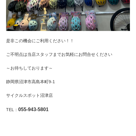
法人様
法人様向け割引
是非この機会にご利用ください！！
その他
ご不明点は当店スタッフまでお気軽にお問合せください
～お待ちしております～
お問い合わせ
静岡県沼津市高島本町9-1
会社概要
サイクルスポット沼津店
055-943-5801
TEL：
個人情報保護