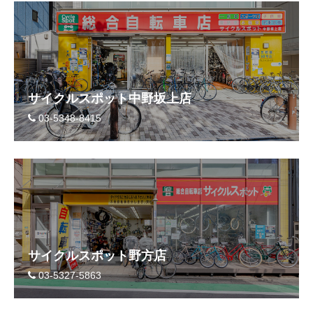
サービス全般
修理・メンテナンス工賃
盗難保証
サイクルスポット中野坂上店
03-5348-8415
SpotMateログイン
オリジナル自転車
PB全車種カタログ
サイクルスポット野方店
Norwayシリーズ
03-5327-5863