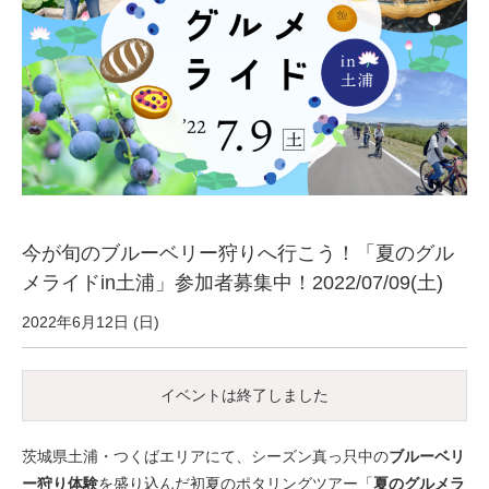
サービス全般
修理・メンテナンス工賃
盗難保証
SpotMateログイン
今が旬のブルーベリー狩りへ行こう！「夏のグル
メライドin土浦」参加者募集中！2022/07/09(土)
オリジナル自転車
2022年6月12日 (日)
PB全車種カタログ
イベントは終了しました
Norwayシリーズ
茨城県土浦・つくばエリアにて、シーズン真っ只中の
ブルーベリ
ー狩り体験
を盛り込んだ初夏のポタリングツアー「
夏のグルメラ