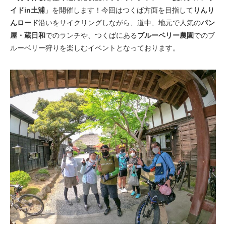
eVita
イドin土浦
」を開催します！今回はつくば方面を目指して
りんり
んロード
沿いをサイクリングしながら、道中、地元で人気の
パン
コンテンツ
屋・蔵日和
でのランチや、つくばにある
ブルーベリー農園
でのブ
ルーベリー狩りを楽しむイベントとなっております。
店舗ブログ
イベント
特集
メディア
求人情報
募集中の求人情報