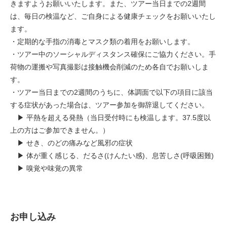
きますようお願いいたします。また、ツアー当日までの2週間
は、毎日の検温など、ご自身による健康チェックをお願いいたし
ます。
・定期的な手指の消毒とマスク類の着用をお願いします。
・ツアー中のソーシャルディスタンス確保にご協力ください。手
荷物の運搬や写真撮影は接触機会削減のため各自でお願いしま
す。
・ツアー当日までの2週間のうちに、体調面で以下の項目に該当
する症状があった場合は、ツアー参加を御辞退してください。
▶ 平熱を超える発熱（当日受付時にも検温します。37.5度以
上の方はご参加できません。）
▶ せき、のどの痛みなど風邪の症状
▶ 体が重く感じる、だるさ(けんたい感)、息苦しさ(呼吸困難)
▶ 嗅覚や味覚の異常
お申し込み