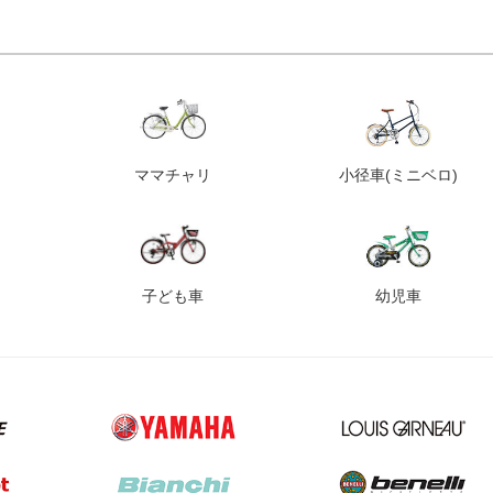
ママチャリ
小径車
(ミニベロ)
子ども車
幼児車