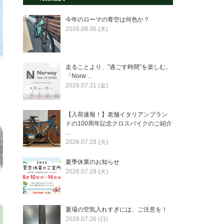
今年のローマの青空は何色か？
2026.08.06 (木)
走ることより、”過ごす時間”を楽しむ。
「Norw ...
2026.07.31 (金)
【入荷速報！】老舗イタリアンブラン
ドの100周年記念クロスバイクのご紹介
...
2026.07.28 (火)
夏季休業のお知らせ
2026.07.28 (火)
夏場の空気入れすぎには、ご注意を！
2026.07.26 (日)