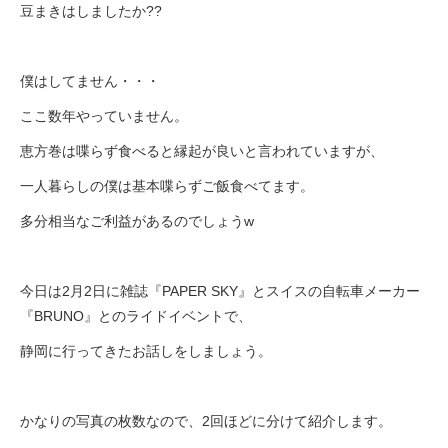
eVita
豆まきはしましたか??
コンテンツ
僕はしてません・・・
ここ数年やっていません。
店舗ブログ
恵方巻は喋らず食べると縁起が良いと言われていますが、
一人暮らしの僕は基本喋らずご飯食べてます。
イベント
多分相当なご利益があるのでしょうw
特集
今日は2月2日に雑誌『PAPER SKY』とスイスの自転車メーカー
『BRUNO』とのライドイベントで、
メディア
静岡に行ってきたお話しをしましょう。
求人情報
かなりの写真の枚数なので、2回ほどに分けて紹介します。
募集中の求人情報