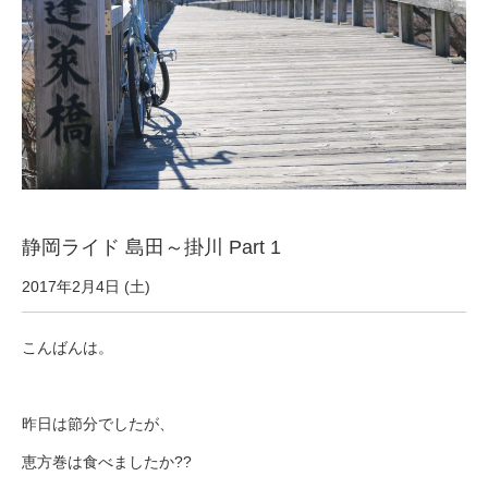
サービス全般
修理・メンテナンス工賃
盗難保証
SpotMateログイン
静岡ライド 島田～掛川 Part 1
2017年2月4日 (土)
オリジナル自転車
こんばんは。
PB全車種カタログ
昨日は節分でしたが、
Norwayシリーズ
恵方巻は食べましたか??