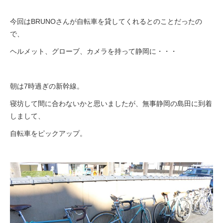
今回はBRUNOさんが自転車を貸してくれるとのことだったの
法人様
で、
ヘルメット、グローブ、カメラを持って静岡に・・・
法人様向け割引
朝は7時過ぎの新幹線。
その他
寝坊して間に合わないかと思いましたが、無事静岡の島田に到着
しまして、
お問い合わせ
自転車をピックアップ。
会社概要
個人情報保護