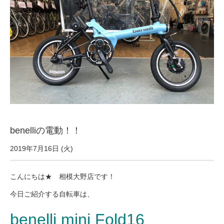
サービス全般
修理・メンテナンス工賃
盗難保証
SpotMateログイン
benelliの電動！！
オリジナル自転車
2019年7月16日 (火)
PB全車種カタログ
こんにちは★ 相模大野店です！
今日ご紹介する自転車は、
Norwayシリーズ
benelli mini Fold16