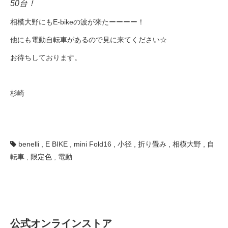
50台！
相模大野にもE-bikeの波が来たーーーー！
法人様
他にも電動自転車があるので見に来てください☆
お待ちしております。
法人様向け割引
その他
杉崎
お問い合わせ
benelli
,
E BIKE
,
mini Fold16
,
小径
,
折り畳み
,
相模大野
,
自
会社概要
転車
,
限定色
,
電動
個人情報保護
公式オンラインストア