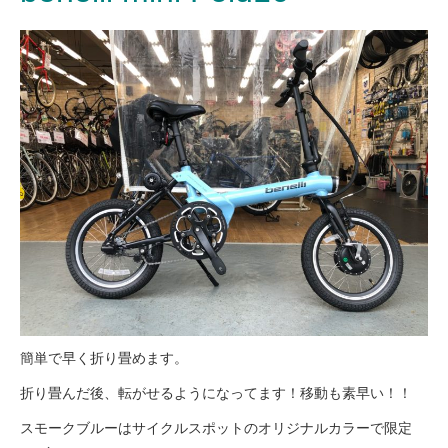
eVita
コンテンツ
店舗ブログ
イベント
特集
メディア
簡単で早く折り畳めます。
求人情報
折り畳んだ後、転がせるようになってます！移動も素早い！！
スモークブルーはサイクルスポットのオリジナルカラーで限定
募集中の求人情報