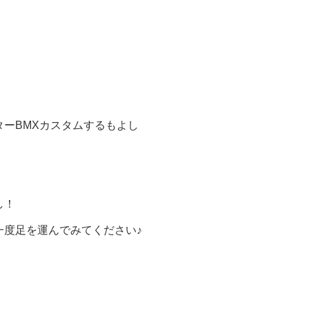
ーBMXカスタムするもよし
し！
一度足を運んでみてください♪