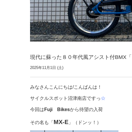
現代に蘇った８０年代風アシスト付BMX「M
2025年11月1日 (土)
みなさんこんにちは/こんばんは！
サイクルスポット沼津南店ですっ
☆
今回は
Fuji Bikes
から待望の入荷
MX-E
その名も「
」（ドンッ！）