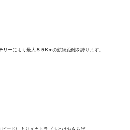
ッテリーにより最大
８５Km
の航続距離を誇ります。
スピードによりメカトラブルとはおさらば。