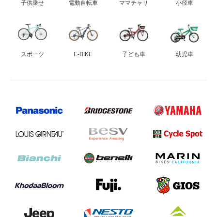
子供乗せ
電動自転車
ママチャリ
小径車
スポーツ
E-BIKE
子ども車
幼児車