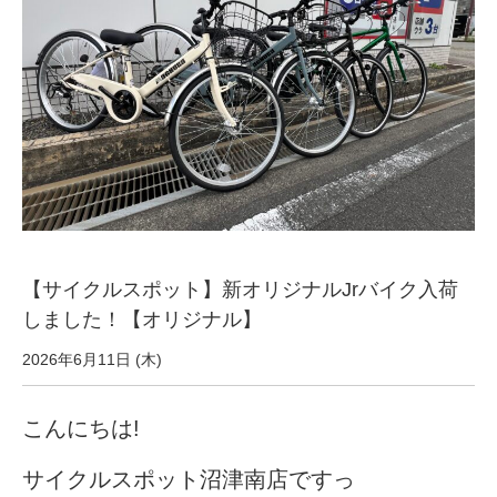
サービス全般
修理・メンテナンス工賃
盗難保証
SpotMateログイン
【サイクルスポット】新オリジナルJrバイク入荷
オリジナル自転車
しました！【オリジナル】
PB全車種カタログ
2026年6月11日 (木)
こんにちは!
Norwayシリーズ
サイクルスポット沼津南店ですっ