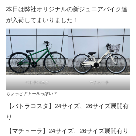
eVita
本日は弊社オリジナルの新ジュニアバイク達
が入荷してまいりました！
コンテンツ
店舗ブログ
イベント
特集
バトラコスタ
マチューラ
ちょっとドトールっぽい？
メディア
【バトラコスタ】24サイズ、26サイズ展開有
り
求人情報
【マチューラ】24サイズ、26サイズ展開有り
募集中の求人情報