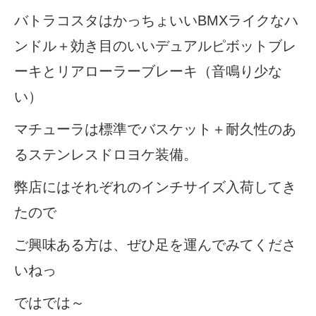
バトラコスタはかっちょいいBMXライクなハ
法人様
ンドル＋効き目のいいデュアルピボットブレ
ーキとリアローラーブレーキ（音鳴り少な
法人様向け割引
い）
その他
マチューラは標準でバスケット＋耐久性のあ
るステンレスドロヨケ装備。
お問い合わせ
弊店にはそれぞれのインチサイズ入荷してき
たので
会社概要
ご興味ある方は、ぜひ足を運んでみてくださ
個人情報保護
いねっ
ではでは～