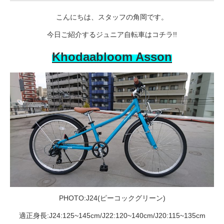
サービス全般
こんにちは、スタッフの角岡です。
今日ご紹介するジュニア自転車はコチラ!!
修理・メンテナンス工賃
Khodaabloom Asson
盗難保証
SpotMateログイン
オリジナル自転車
PB全車種カタログ
Norwayシリーズ
PHOTO:J24(ピーコックグリーン)
適正身長:J24:125~145cm/J22:120~140cm/J20:115~135cm