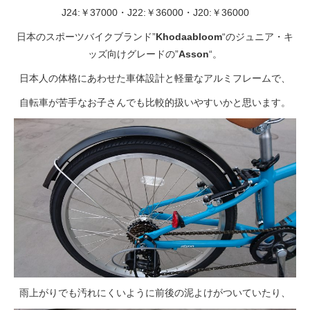
eVita
J24:￥37000・J22:￥36000・J20:￥36000
日本のスポーツバイクブランド”
Khodaabloom
“のジュニア・キ
コンテンツ
ッズ向けグレードの”
Asson
“。
日本人の体格にあわせた車体設計と軽量なアルミフレームで、
店舗ブログ
自転車が苦手なお子さんでも比較的扱いやすいかと思います。
イベント
特集
メディア
求人情報
雨上がりでも汚れにくいように前後の泥よけがついていたり、
募集中の求人情報