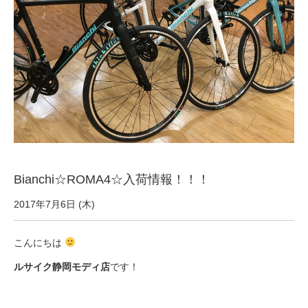
サービス全般
修理・メンテナンス工賃
盗難保証
SpotMateログイン
Bianchi☆ROMA4☆入荷情報！！！
オリジナル自転車
2017年7月6日 (木)
PB全車種カタログ
こんにちは
ルサイク静岡モディ店
です！
Norwayシリーズ