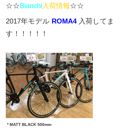
eVita
☆☆
Bianchi
入荷情報
☆☆
2017年モデル
ROMA4
入荷してま
コンテンツ
す！！！！！
店舗ブログ
イベント
特集
メディア
求人情報
* MATT BLACK 500mm
募集中の求人情報