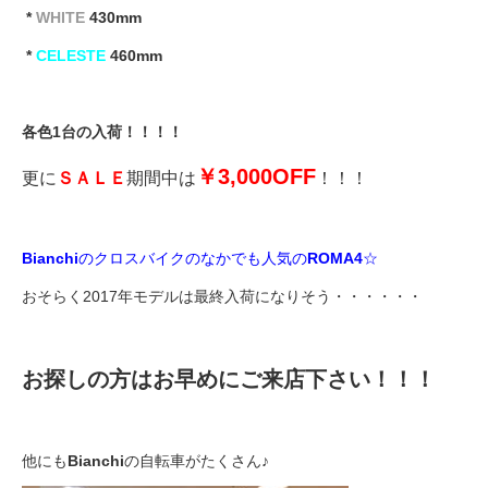
*
WHITE
430mm
*
CELESTE
460mm
法人様
法人様向け割引
各色1台の入荷！！！！
￥3,000OFF
更に
ＳＡＬＥ
期間中は
！！！
その他
お問い合わせ
Bianchi
のクロスバイクのなかでも人気の
ROMA4
☆
おそらく2017年モデルは最終入荷になりそう・・・・・・
会社概要
お探しの方はお早めにご来店下さい！！！
個人情報保護
他にも
Bianchi
の自転車がたくさん♪