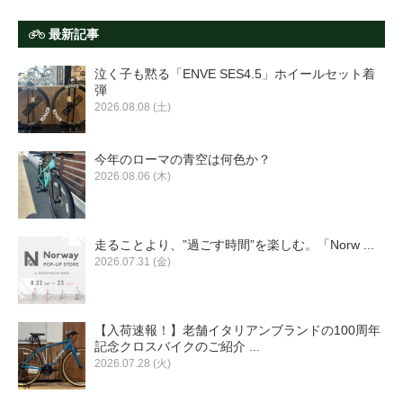
最新記事
泣く子も黙る「ENVE SES4.5」ホイールセット着
弾
2026.08.08 (土)
今年のローマの青空は何色か？
2026.08.06 (木)
走ることより、”過ごす時間”を楽しむ。「Norw ...
2026.07.31 (金)
【入荷速報！】老舗イタリアンブランドの100周年
記念クロスバイクのご紹介 ...
2026.07.28 (火)