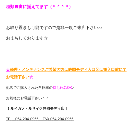
種類豊富に揃えてます（＊＾＾＊）
お取り置きも可能ですので是非一度ご来店下さい♪♪
おまちしております☆
☆
修理・メンテナンスご希望の方は静岡モディ入口又は搬入口前にて
お電話下さい
☆
他店でご購入された自転車の
持ち込みOK
♪
お気軽にお電話下さい＾＾
【
ルイガノ・ルサイク静岡モディ店
】
TEL : 054-204-0955
FAX:054-204-0956