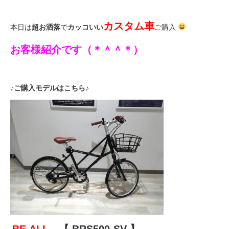
eVita
カスタム車
本日は
超お洒落
で
カッコいい
ご購入
コンテンツ
お客様紹介です（＊＾＾＊）
店舗ブログ
♪ご購入モデルはこちら♪
イベント
特集
メディア
求人情報
BE.ALL
【 BRS500-SV 】
募集中の求人情報