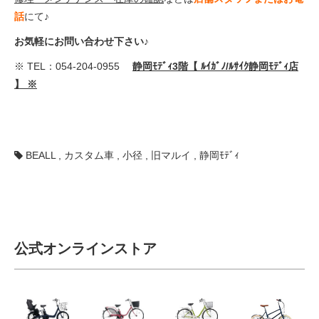
話
にて♪
お気軽にお問い合わせ下さい♪
※ TEL：054-204-0955
静岡ﾓﾃﾞｨ3階【 ﾙｲｶﾞﾉ/ﾙｻｲｸ静岡ﾓﾃﾞｨ店
】 ※
BEALL
,
カスタム車
,
小径
,
旧マルイ
,
静岡ﾓﾃﾞｨ
公式オンラインストア