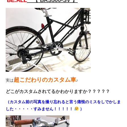
法人様
法人様向け割引
その他
お問い合わせ
超こだわりのカスタム車
実は
♪
会社概要
どこがカスタムされてるかわかりますか？？？？？
（カスタム前の写真を撮り忘れると言う痛恨のミスをしでかしま
個人情報保護
した・・・・・すみません！！！！！
）