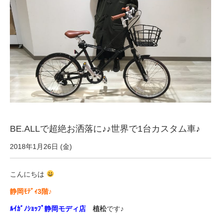
サービス全般
修理・メンテナンス工賃
盗難保証
SpotMateログイン
BE.ALLで超絶お洒落に♪♪世界で1台カスタム車♪
オリジナル自転車
2018年1月26日 (金)
PB全車種カタログ
こんにちは
静岡ﾓﾃﾞｨ3階♪
Norwayシリーズ
ﾙｲｶﾞﾉｼｮｯﾌﾟ静岡モディ店
植松
です♪