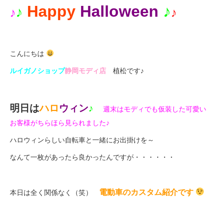
eVita
H
a
pp
y
H
allo
wee
n
♪
♪
♪
♪
コンテンツ
こんにちは
店舗ブログ
ルイガノショップ
静岡モディ店
植松です♪
イベント
明日は
ハロ
ウィン
♪
週末はモディでも仮装した可愛い
お客様がちらほら見られました♪
特集
ハロウィンらしい自転車と一緒にお出掛けを～
なんて一枚があったら良かったんですが・・・・・・
メディア
求人情報
電動車のカスタム紹介です
本日は全く関係なく（笑）
募集中の求人情報