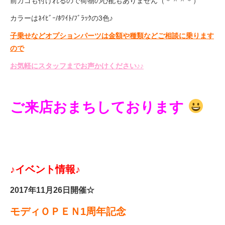
前カゴも付けれるので荷物の心配もありません（＊＾＾＊）
カラーはﾈｲﾋﾞｰ/ﾎﾜｲﾄ/ﾌﾞﾗｯｸの3色♪
子乗せなどオプションパーツは金額や種類などご相談に乗ります
ので
お気軽にスタッフまでお声かけください♪♪
ご来店おまちしております
♪イベント情報♪
2017年11月26日開催☆
モディＯＰＥＮ1周年記念