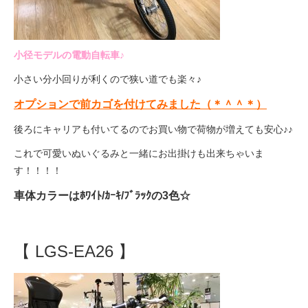
小径モデルの電動自転車♪
小さい分小回りが利くので狭い道でも楽々♪
オプションで前カゴを付けてみました（＊＾＾＊）
後ろにキャリアも付いてるのでお買い物で荷物が増えても安心♪♪
これで可愛いぬいぐるみと一緒にお出掛けも出来ちゃいま
す！！！！
車体カラーはﾎﾜｲﾄ/ｶｰｷ/ﾌﾞﾗｯｸの3色☆
【 LGS-EA26 】