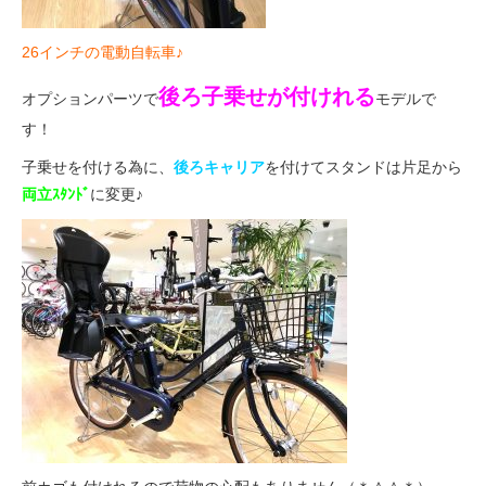
26インチの電動自転車♪
後ろ子乗せが付けれる
オプションパーツで
モデルで
す！
子乗せを付ける為に、
後ろキャリア
を付けてスタンドは片足から
両立ｽﾀﾝﾄﾞ
に変更♪