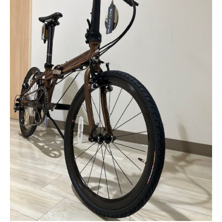
サービス全般
修理・メンテナンス工賃
盗難保証
SpotMateログイン
オリジナル自転車
PB全車種カタログ
Norwayシリーズ