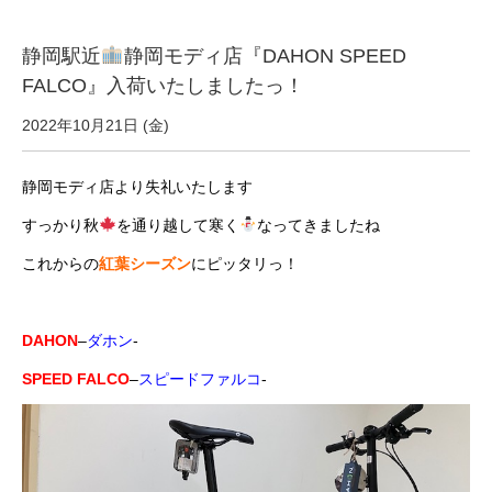
eVita
静岡駅近
静岡モディ店『DAHON SPEED
コンテンツ
FALCO』入荷いたしましたっ！
2022年10月21日 (金)
店舗ブログ
静岡モディ店より失礼いたします
イベント
すっかり秋
を通り越して寒く
なってきましたね
これからの
紅葉シーズン
にピッタリっ！
特集
DAHON
–
ダホン
‐
メディア
SPEED FALCO
–
スピードファルコ
‐
求人情報
募集中の求人情報