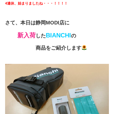
eVita
4連休、始まりましたね・・・！！！！
コンテンツ
さて、本日は
静岡MODI店
に
店舗ブログ
新入荷
BIANCHI
した
の
商品をご紹介します
イベント
特集
メディア
求人情報
募集中の求人情報