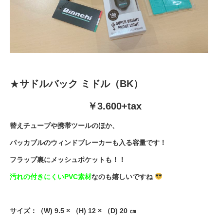
法人様
法人様向け割引
★
サドルバック ミドル（BK）
その他
￥3.600+tax
お問い合わせ
替えチューブや携帯ツールのほか、
パッカブルのウィンドブレーカーも入る容量です！
会社概要
フラップ裏にメッシュポケットも！！
汚れの付きにくいPVC素材
なのも嬉しいですね
個人情報保護
サイズ：（W) 9.5 × （H) 12 × （D) 20 ㎝