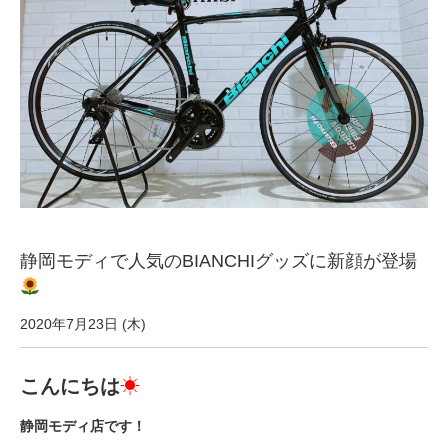
サービス全般
修理・メンテナンス工賃
盗難保証
SpotMateログイン
静岡モディで人気のBIANCHIグッズに新顔が登場
オリジナル自転車
PB全車種カタログ
2020年7月23日 (木)
こんにちは
☀
Norwayシリーズ
静岡モディ店です！