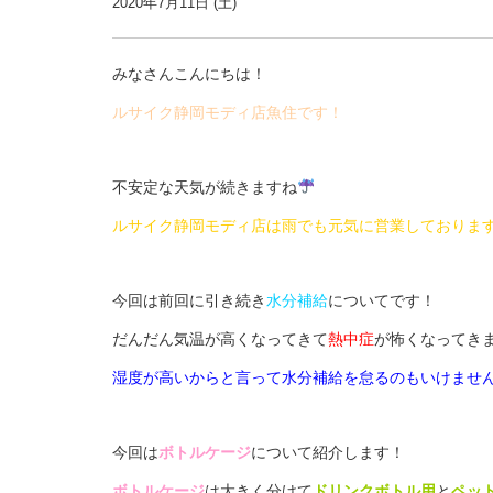
2020年7月11日 (土)
みなさんこんにちは！
ルサイク静岡モディ店魚住です！
不安定な天気が続きますね
ルサイク静岡モディ店は雨でも元気に営業しておりま
今回は前回に引き続き
水分補給
についてです！
だんだん気温が高くなってきて
熱中症
が怖くなってき
湿度が高いからと言って水分補給を怠るのもいけませ
今回は
ボトルケージ
について紹介します！
ボトルケージ
は大きく分けて
ドリンクボトル用
と
ペッ