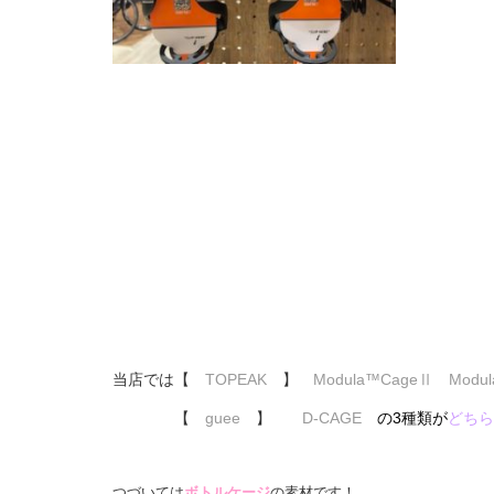
当店では【
TOPEAK
】
Modula™CageⅡ Modul
【
guee
】
D-CAGE
の3種類が
どちら
つづいては
ボトルケージ
の素材です！