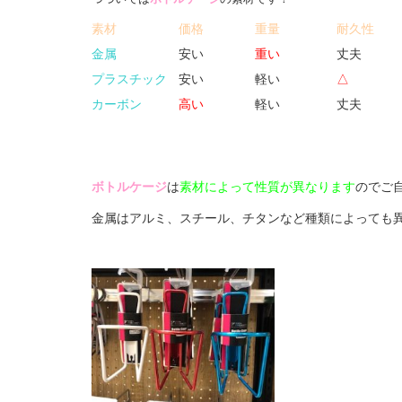
素材
価格
重量
耐久性
金属
安い
重い
丈夫
プラスチック
安い
軽い
△
カーボン
高い
軽い
丈夫
ボトルケージ
は
素材によって性質が異なります
のでご
金属はアルミ、スチール、チタンなど種類によっても