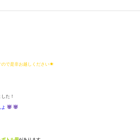
すので是非お越しください☀
ました！
んよ
トボトル用
があります。