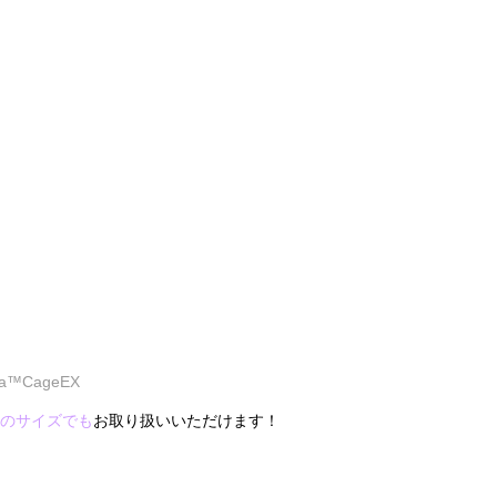
a™CageEX
のサイズでも
お取り扱いいただけます！