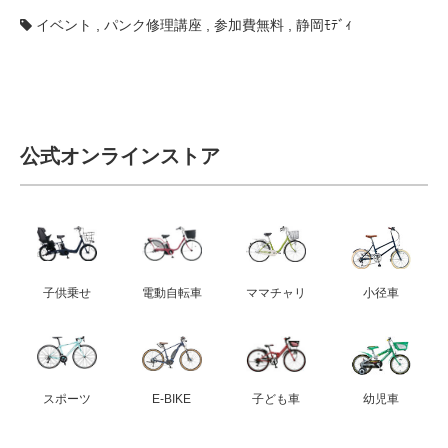
イベント
,
パンク修理講座
,
参加費無料
,
静岡ﾓﾃﾞｨ
公式オンラインストア
子供乗せ
電動自転車
ママチャリ
小径車
スポーツ
E-BIKE
子ども車
幼児車