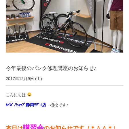
サービス全般
修理・メンテナンス工賃
盗難保証
SpotMateログイン
今年最後のパンク修理講座のお知らせ♪
オリジナル自転車
2017年12月9日 (土)
PB全車種カタログ
こんにちは
ﾙｲｶﾞﾉｼｮｯﾌﾟ静岡ﾓﾃﾞｨ店
植松です♪
Norwayシリーズ
講習会
本日は
のお知らせです（＊＾＾＊）