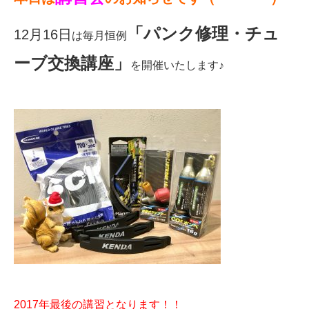
eVita
「パンク修理・チュ
12月16日
は毎月恒例
コンテンツ
ーブ交換講座」
を開催いたします♪
店舗ブログ
イベント
特集
メディア
求人情報
2017年最後の講習となります！！
募集中の求人情報