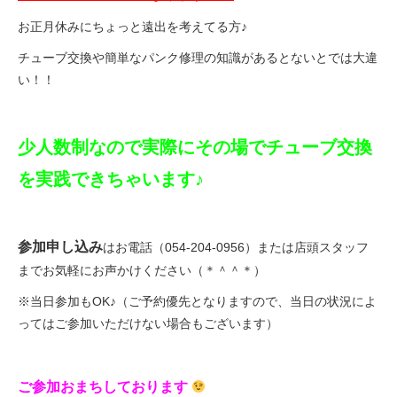
お正月休みにちょっと遠出を考えてる方♪
法人様
チューブ交換や簡単なパンク修理の知識があるとないとでは大違
い！！
法人様向け割引
少人数制なので実際にその場でチューブ交換
その他
を実践できちゃいます♪
お問い合わせ
参加申し込み
はお電話（054-204-0956）または店頭スタッフ
会社概要
までお気軽にお声かけください（＊＾＾＊）
※当日参加もOK♪（ご予約優先となりますので、当日の状況によ
ってはご参加いただけない場合もございます）
個人情報保護
ご参加おまちしております