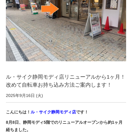
サービス全般
修理・メンテナンス工賃
盗難保証
SpotMateログイン
ル・サイク静岡モディ店リニューアルから1ヶ月！
オリジナル自転車
改めて自転車お持ち込み方法ご案内します！
PB全車種カタログ
2025年9月16日 (火)
こんにちは！
ル・サイク静岡モディ店
です！
Norwayシリーズ
8月8日、静岡モディ5階でのリニューアルオープンから約1ヶ月
経ちました。