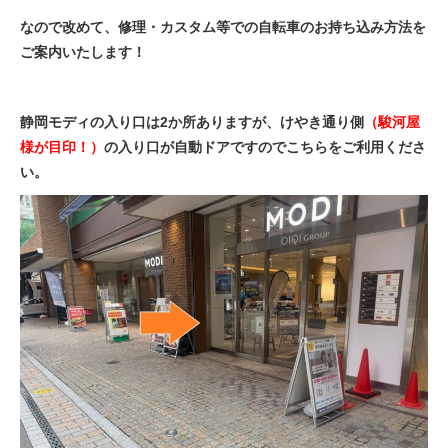
eVita
なので改めて、修理・カスタム等での自転車のお持ち込み方法を
ご案内いたします！
コンテンツ
静岡モディの入り口は2か所ありますが、けやき通り側
（駿河屋
店舗ブログ
様が目印！）
の入り口が自動ドアですのでこちらをご利用くださ
い。
イベント
特集
メディア
求人情報
募集中の求人情報